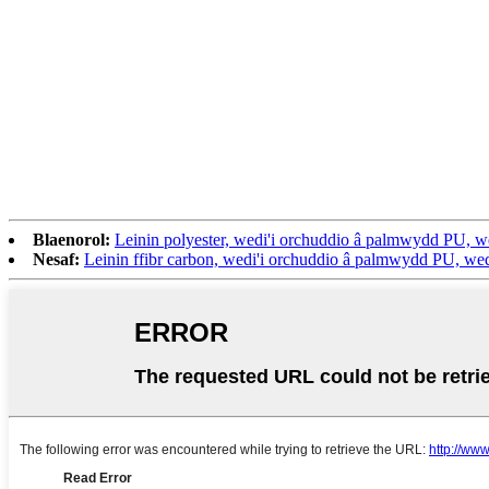
Blaenorol:
Leinin polyester, wedi'i orchuddio â palmwydd PU, wed
Nesaf:
Leinin ffibr carbon, wedi'i orchuddio â palmwydd PU, wedi