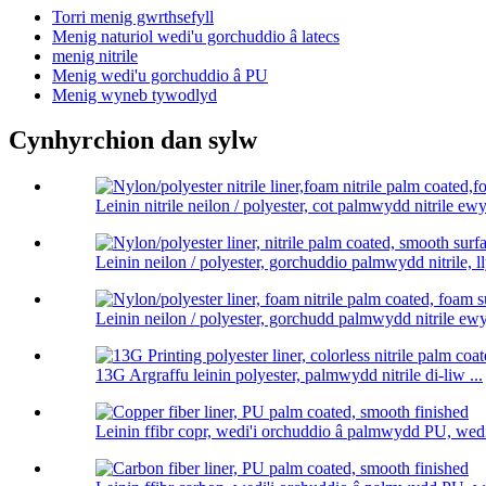
Torri menig gwrthsefyll
Menig naturiol wedi'u gorchuddio â latecs
menig nitrile
Menig wedi'u gorchuddio â PU
Menig wyneb tywodlyd
Cynhyrchion dan sylw
Leinin nitrile neilon / polyester, cot palmwydd nitrile ewy
Leinin neilon / polyester, gorchuddio palmwydd nitrile, lly
Leinin neilon / polyester, gorchudd palmwydd nitrile ewyn
13G Argraffu leinin polyester, palmwydd nitrile di-liw ...
Leinin ffibr copr, wedi'i orchuddio â palmwydd PU, wedi'