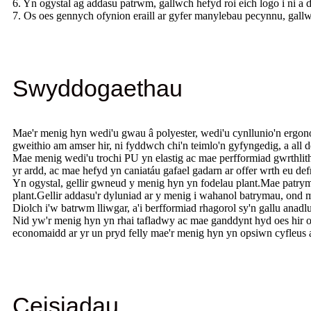
6. Yn ogystal ag addasu patrwm, gallwch hefyd roi eich logo i ni a
7. Os oes gennych ofynion eraill ar gyfer manylebau pecynnu, gall
Swyddogaethau
Mae'r menig hyn wedi'u gwau â polyester, wedi'u cynllunio'n ergon
gweithio am amser hir, ni fyddwch chi'n teimlo'n gyfyngedig, a all
Mae menig wedi'u trochi PU yn elastig ac mae perfformiad gwrthlith
yr ardd, ac mae hefyd yn caniatáu gafael gadarn ar offer wrth eu de
Yn ogystal, gellir gwneud y menig hyn yn fodelau plant.Mae patryma
plant.Gellir addasu'r dyluniad ar y menig i wahanol batrymau, ond m
Diolch i'w batrwm lliwgar, a'i berfformiad rhagorol sy'n gallu anadl
Nid yw'r menig hyn yn rhai tafladwy ac mae ganddynt hyd oes hir 
economaidd ar yr un pryd felly mae'r menig hyn yn opsiwn cyfleus 
Ceisiadau