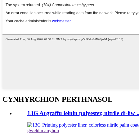
CYNHYRCHION PERTHNASOL
13G Argraffu leinin polyester, nitrile di-liw ..
gweld manylion