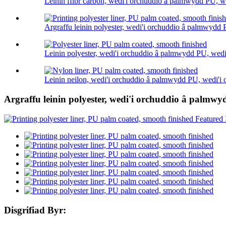
Leinin ffibr carbon, wedi'i orchuddio â palmwydd PU, wed
Argraffu leinin polyester, wedi'i orchuddio â palmwydd PU
Leinin polyester, wedi'i orchuddio â palmwydd PU, wedi'
Leinin neilon, wedi'i orchuddio â palmwydd PU, wedi'i o
Argraffu leinin polyester, wedi'i orchuddio â palmwyd
Disgrifiad Byr: