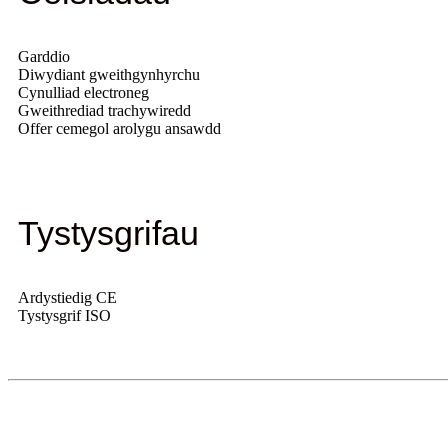
Garddio
Diwydiant gweithgynhyrchu
Cynulliad electroneg
Gweithrediad trachywiredd
Offer cemegol arolygu ansawdd
Tystysgrifau
Ardystiedig CE
Tystysgrif ISO