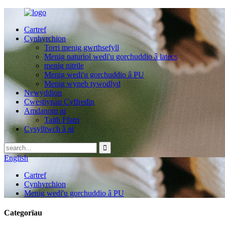
Cartref
Cynhyrchion
Torri menig gwrthsefyll
Menig naturiol wedi'u gorchuddio â latecs
menig nitrile
Menig wedi'u gorchuddio â PU
Menig wyneb tywodlyd
Newyddion
Cwestiynau Cyffredin
Amdanom ni
Taith Ffatri
Cysylltwch â ni
English
Cartref
Cynhyrchion
Menig wedi'u gorchuddio â PU
Categorïau