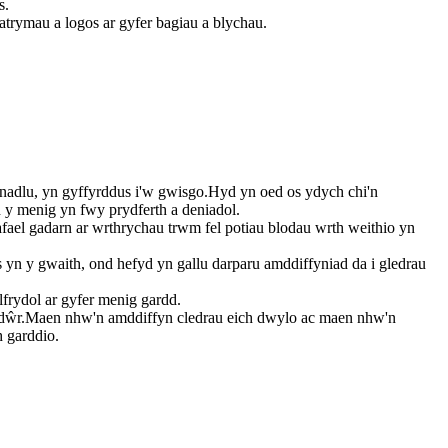
s.
trymau a logos ar gyfer bagiau a blychau.
anadlu, yn gyffyrddus i'w gwisgo.Hyd yn oed os ydych chi'n
d y menig yn fwy prydferth a deniadol.
fael gadarn ar wrthrychau trwm fel potiau blodau wrth weithio yn
 yn y gwaith, ond hefyd yn gallu darparu amddiffyniad da i gledrau
lfrydol ar gyfer menig gardd.
wn dŵr.Maen nhw'n amddiffyn cledrau eich dwylo ac maen nhw'n
 garddio.