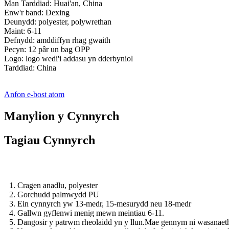
Man Tarddiad: Huai'an, China
Enw'r band: Dexing
Deunydd: polyester, polywrethan
Maint: 6-11
Defnydd: amddiffyn rhag gwaith
Pecyn: 12 pâr un bag OPP
Logo: logo wedi'i addasu yn dderbyniol
Tarddiad: China
Anfon e-bost atom
Manylion y Cynnyrch
Tagiau Cynnyrch
1. Cragen anadlu, polyester
2. Gorchudd palmwydd PU
3. Ein cynnyrch yw 13-medr, 15-mesurydd neu 18-medr
4. Gallwn gyflenwi menig mewn meintiau 6-11.
5. Dangosir y patrwm rheolaidd yn y llun.Mae gennym ni wasanaeth 