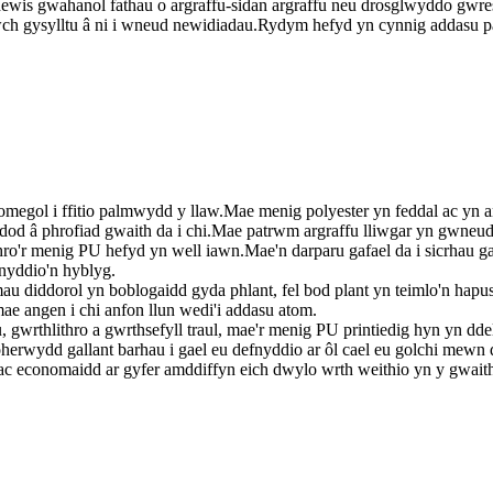
 dewis gwahanol fathau o argraffu-sidan argraffu neu drosglwyddo gwre
wch gysylltu â ni i wneud newidiadau.Rydym hefyd yn cynnig addasu pa
omegol i ffitio palmwydd y llaw.Mae menig polyester yn feddal ac yn 
 ddod â phrofiad gwaith da i chi.Mae patrwm argraffu lliwgar yn gwneu
ro'r menig PU hefyd yn well iawn.Mae'n darparu gafael da i sicrhau ga
fnyddio'n hyblyg.
u diddorol yn boblogaidd gyda phlant, fel bod plant yn teimlo'n hapus
ae angen i chi anfon llun wedi'i addasu atom.
u, gwrthlithro a gwrthsefyll traul, mae'r menig PU printiedig hyn yn dde
oherwydd gallant barhau i gael eu defnyddio ar ôl cael eu golchi me
ac economaidd ar gyfer amddiffyn eich dwylo wrth weithio yn y gwaith