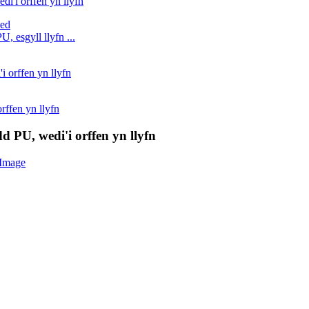
i'i orffen yn llyfn
, esgyll llyfn ...
i orffen yn llyfn
rffen yn llyfn
d PU, wedi'i orffen yn llyfn