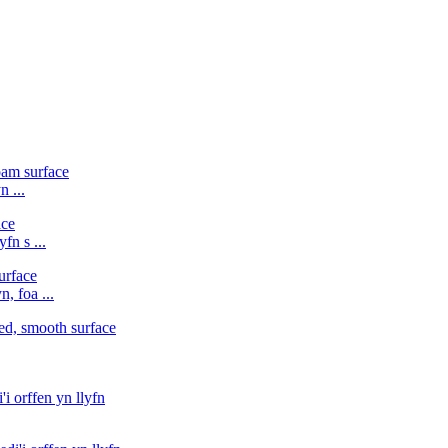
n ...
fn s ...
, foa ...
i orffen yn llyfn