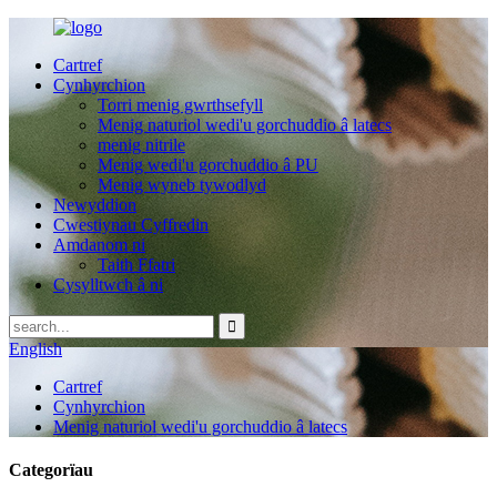
Cartref
Cynhyrchion
Torri menig gwrthsefyll
Menig naturiol wedi'u gorchuddio â latecs
menig nitrile
Menig wedi'u gorchuddio â PU
Menig wyneb tywodlyd
Newyddion
Cwestiynau Cyffredin
Amdanom ni
Taith Ffatri
Cysylltwch â ni
English
Cartref
Cynhyrchion
Menig naturiol wedi'u gorchuddio â latecs
Categorïau