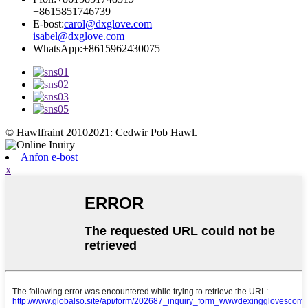
+8615851746739
E-bost:
carol@dxglove.com
isabel@dxglove.com
WhatsApp:
+8615962430075
© Hawlfraint 20102021: Cedwir Pob Hawl.
Anfon e-bost
x