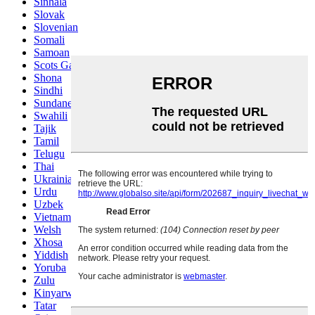
Sinhala
Slovak
Slovenian
Somali
Samoan
Scots Gaelic
Shona
Sindhi
Sundanese
Swahili
Tajik
Tamil
Telugu
Thai
Ukrainian
Urdu
Uzbek
Vietnamese
Welsh
Xhosa
Yiddish
Yoruba
Zulu
Kinyarwanda
Tatar