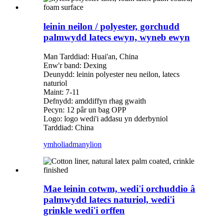
leinin neilon / polyester, gorchudd
palmwydd latecs ewyn, wyneb ewyn
Man Tarddiad: Huai'an, China
Enw'r band: Dexing
Deunydd: leinin polyester neu neilon, latecs
naturiol
Maint: 7-11
Defnydd: amddiffyn rhag gwaith
Pecyn: 12 pâr un bag OPP
Logo: logo wedi'i addasu yn dderbyniol
Tarddiad: China
ymholiad
manylion
Mae leinin cotwm, wedi'i orchuddio â
palmwydd latecs naturiol, wedi'i
grinkle wedi'i orffen