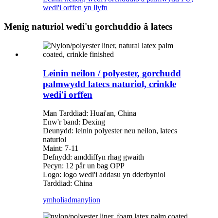
wedi'i orffen yn llyfn
Menig naturiol wedi'u gorchuddio â latecs
Leinin neilon / polyester, gorchudd
palmwydd latecs naturiol, crinkle
wedi'i orffen
Man Tarddiad: Huai'an, China
Enw'r band: Dexing
Deunydd: leinin polyester neu neilon, latecs
naturiol
Maint: 7-11
Defnydd: amddiffyn rhag gwaith
Pecyn: 12 pâr un bag OPP
Logo: logo wedi'i addasu yn dderbyniol
Tarddiad: China
ymholiad
manylion