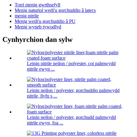
Torri menig gwrthsefyll
Menig naturiol wedi'u gorchuddio â latecs
menig nitrile
Menig wedi'u gorchuddio â PU
Menig wyneb tywodlyd
Cynhyrchion dan sylw
Leinin nitrile neilon / polyester, cot palmwydd
nitrile ewyn ...
Leinin neilon / polyester, gorchuddio palmwydd
nitrile, llyfn s ...
Leinin neilon / polyester, gorchudd palmwydd
nitrile ewyn, foa ...