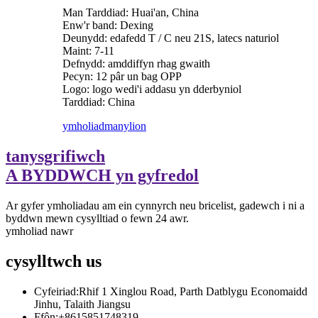
Man Tarddiad: Huai'an, China
Enw'r band: Dexing
Deunydd: edafedd T / C neu 21S, latecs naturiol
Maint: 7-11
Defnydd: amddiffyn rhag gwaith
Pecyn: 12 pâr un bag OPP
Logo: logo wedi'i addasu yn dderbyniol
Tarddiad: China
ymholiad
manylion
tanysgrifiwch
A BYDDWCH yn gyfredol
Ar gyfer ymholiadau am ein cynnyrch neu bricelist, gadewch i ni a
byddwn mewn cysylltiad o fewn 24 awr.
ymholiad nawr
cysylltwch
us
Cyfeiriad:
Rhif 1 Xinglou Road, Parth Datblygu Economaidd
Jinhu, Talaith Jiangsu
Ffôn:
+8615851748319